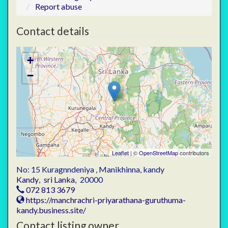
Report abuse
Contact details
+
−
Leaflet
| ©
OpenStreetMap
contributors
No: 15 Kuragnndeniya , Manikhinna, kandy
Kandy
,
sri Lanka
,
20000
072 813 3679
https://manchrachri-priyarathana-guruthuma-
kandy.business.site/
Contact listing owner