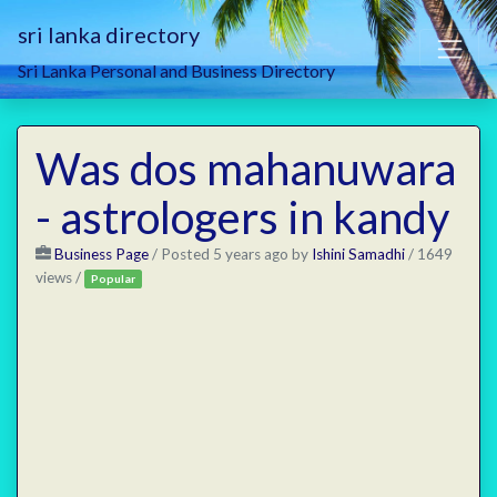
sri lanka directory
Sri Lanka Personal and Business Directory
Was dos mahanuwara
- astrologers in kandy
Business Page
/
Posted 5 years ago
by
Ishini Samadhi
/ 1649
views /
Popular