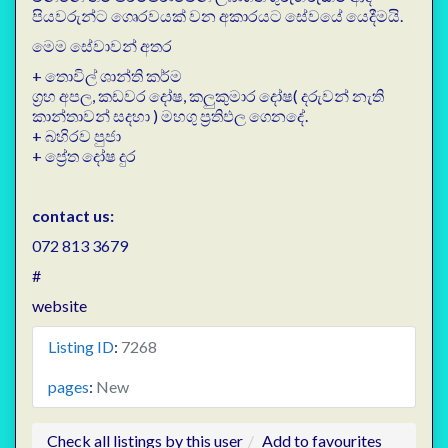
පියවරුන්ට ගෙෘරවයක් වන අකාරයට සේවයේ යෙදීමයි.
මෙම සේවාවන් අතර
+ තොවිල් ශාන්ති කර්ම
ග්‍රහ අපල, කඩවර දෝෂ, කලුකුමාර දෝෂ( දරුවන් නැති
කාන්තාවන් සදහා ) මහගු ප්‍රතිඵල ⁣ගෙනදේ.
+ බහිරව පුජා
+ ⁣ප්‍රේත දෝෂ දුර
contact us:
072 813 3679
#
website
Listing ID
:
7268
pages
:
New
Check all listings by this user
Add to favourites