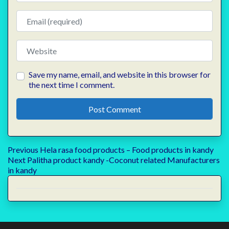
Email
Website
Save my name, email, and website in this browser for
the next time I comment.
Post
Previous
Previous
Hela rasa food products – Food products in kandy
Next
post:
Next
Palitha product kandy -Coconut related Manufacturers
navigation
post:
in kandy