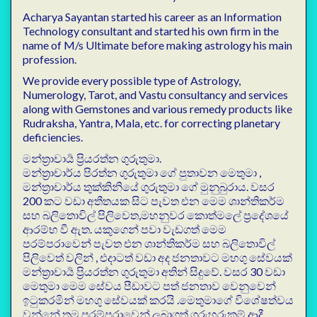
Acharya Sayantan started his career as an Information
Technology consultant and started his own firm in the
name of M/s Ultimate before making astrology his main
profession.
We provide every possible type of Astrology,
Numerology, Tarot, and Vastu consultancy and services
along with Gemstones and various remedy products like
Rudraksha, Yantra, Mala, etc. for correcting planetary
deficiencies.
මන්ත්‍රාචාර්‍ය ප්‍රියරත්න ගුරුතුමා.
මන්ත්‍රාචාර්ය පිරත්න ගුරුතුමා ගේ පුතාවන මෙතුමා ,
මන්ත්‍රාචාර්ය තුක්කිනියේ ගුරුතුමා ගේ මුනුබුරාය. වසර
200 කට වඩා අතීතයක සිට පැවත එන මෙම ශාන්තිකර්ම
සහ බලිතොවිල් පිලිවෙත,මහනුවර කොත්මලේ ප්‍ර⁣දේශයේ
ආරම්භ වී ඇත. යකුගෙන් පවා වැඩගත් මෙම
පරම්පරාවෙන් පැවත එන ශාන්තිකර්ම සහ බලිතොවිල්
පිලිවෙත් වලින් , එදාටත් වඩා අද ජනතාවට මහගු සේවයක්
මන්ත්‍රාචාර්‍ය ප්‍රියරත්න ගුරුතුමා අතින් සිදුවේ. වසර 30 වඩා
මෙතුමා මෙම සේවය පීඩාවට පත් ජනතාව වෙනුවෙන්
ඉටුකරමින් මහගු සේවයක් කරයි .මෙතුමාගේ විශේෂත්වය
වන්නේ තම පරම්පරාවෙන් ලබාගත් ගුරුහරුකම් ආදී